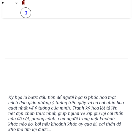
Khóa Học Ký Họa
Trang chủ
Khóa học Zoom
Khóa Học Ký Họa
Ký họa là bước đầu tiên để người họa sĩ phác họa một
cách đơn giản những ý tưởng trên giấy và có cái nhìn bao
quát nhất về ý tưởng của mình. Tranh ký họa lột tả lên
nét đẹp chân thực nhất, giúp người vẽ kịp giữ lại cái thần
của đồ vật, phong cảnh, con người trong một khoảnh
khắc nào đó, bởi nếu khoảnh khắc ấy qua đi, cái thần đó
khó mà tìm lại được…