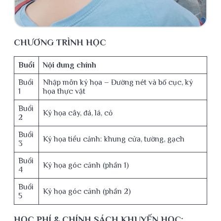
CHƯƠNG TRÌNH HỌC
Buổi
Nội dung chính
Buổi
Nhập môn ký họa – Đường nét và bố cục, ký
1
họa thực vật
Buổi
Ký họa cây, đá, lá, cỏ
2
Buổi
Ký họa tiểu cảnh: khung cửa, tường, gạch
3
Buổi
Ký họa góc cảnh (phần 1)
4
Buổi
Ký họa góc cảnh (phần 2)
5
HỌC PHÍ & CHÍNH SÁCH KHUYẾN HỌC: