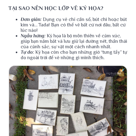
TẠI SAO NÊN HỌC LỚP VẼ KÝ HỌA?
Đơn giản:
Dụng cụ vẽ chỉ cần sổ, bút chì hoặc bút
kim và… Tada! Bạn có thể vẽ bất cứ nơi đâu, bất cứ
lúc nào!
Ngẫu hứng:
Ký họa là bộ môn thiên về cảm xúc,
giúp bạn nắm bắt và lưu giữ lại đường nét, thần thái
của cảnh sắc, sự vật một cách nhanh nhất.
Tự do:
Ký họa còn cho bạn những giờ “tung tẩy” tự
do ngoài trời để vẽ những gì mình thích.