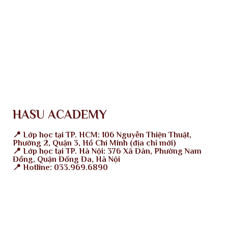
Chính sách thanh toán
Chính sách bảo mật
Giới thiệu
Điều khoản sử dụng
Chính sách thanh toán
Chính sách bảo mật
HASU ACADEMY
📍 Lớp học tại TP. HCM: 106 Nguyễn Thiện Thuật,
Phường 2, Quận 3, Hồ Chí Minh (địa chỉ mới)
📍 Lớp học tại TP. Hà Nội: 376 Xã Đàn, Phường Nam
Đồng, Quận Đống Đa, Hà Nội
📍 Hotline: 033.969.6890