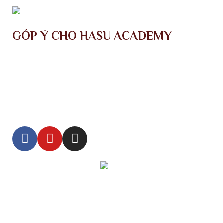
GÓP Ý CHO HASU ACADEMY
hasu.hotrohocvien@gmail.com
fb.com/hasu.academy
hasu.hotrohocvien@gmail.com
fb.com/hasu.academy
Giới thiệu
Điều khoản sử dụng